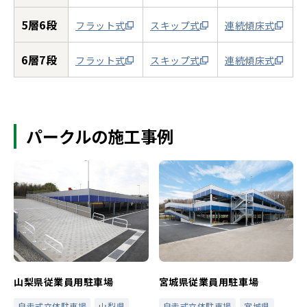
5層6段
フラット式
スキップ式
連続傾床式
6層7段
フラット式
スキップ式
連続傾床式
パークルの施工事例
山梨県従業員用駐車場
宮城県従業員用駐車場
自走式立体駐車場
山梨県
自走式立体駐車場
宮城県