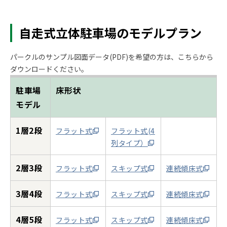
自走式立体駐車場のモデルプラン
パークルのサンプル図面データ(PDF)を希望の方は、こちらから
ダウンロードください。
駐車場
床形状
モデル
1層2段
フラット式
フラット式(4
列タイプ）
2層3段
フラット式
スキップ式
連続傾床式
3層4段
フラット式
スキップ式
連続傾床式
4層5段
フラット式
スキップ式
連続傾床式