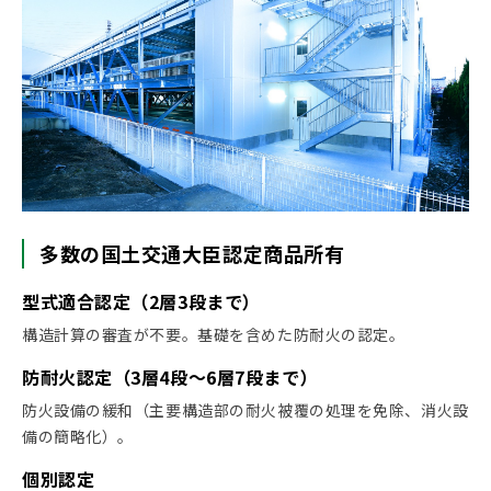
多数の国土交通大臣認定商品所有
型式適合認定（2層3段まで）
構造計算の審査が不要。基礎を含めた防耐火の認定。
防耐火認定（3層4段～6層7段まで）
防火設備の緩和（主要構造部の耐火被覆の処理を免除、消火設
備の簡略化）。
個別認定