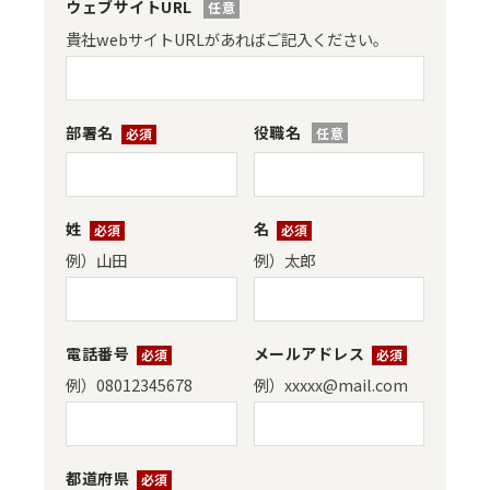
ウェブサイトURL
貴社webサイトURLがあればご記入ください。
役職名
部署名
*
姓
*
名
*
例）山田
例）太郎
電話番号
*
メールアドレス
*
例）08012345678
例）xxxxx@mail.com
都道府県
*