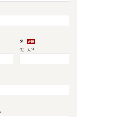
名
*
例）太郎
m