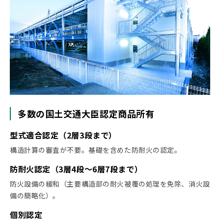
多数の国土交通大臣認定商品所有
型式適合認定（2層3段まで）
構造計算の審査が不要。基礎を含めた防耐火の認定。
防耐火認定（3層4段～6層7段まで）
防火設備の緩和（主要構造部の耐火被覆の処理を免除、消火設
備の簡略化）。
個別認定