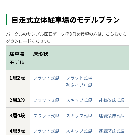
自走式立体駐車場のモデルプラン
パークルのサンプル図面データ(PDF)を希望の方は、こちらから
ダウンロードください。
駐車場
床形状
モデル
1層2段
フラット式
フラット式(4
列タイプ）
2層3段
フラット式
スキップ式
連続傾床式
3層4段
フラット式
スキップ式
連続傾床式
4層5段
フラット式
スキップ式
連続傾床式