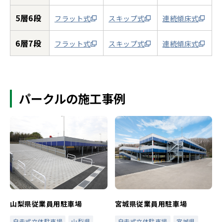
5層6段
フラット式
スキップ式
連続傾床式
6層7段
フラット式
スキップ式
連続傾床式
パークルの施工事例
山梨県従業員用駐車場
宮城県従業員用駐車場
自走式立体駐車場
山梨県
自走式立体駐車場
宮城県