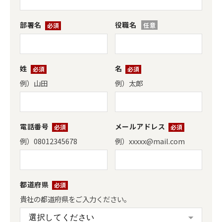
役職名
部署名
*
姓
*
名
*
例）山田
例）太郎
電話番号
*
メールアドレス
*
例）08012345678
例）xxxxx@mail.com
都道府県
*
貴社の都道府県をご入力ください。