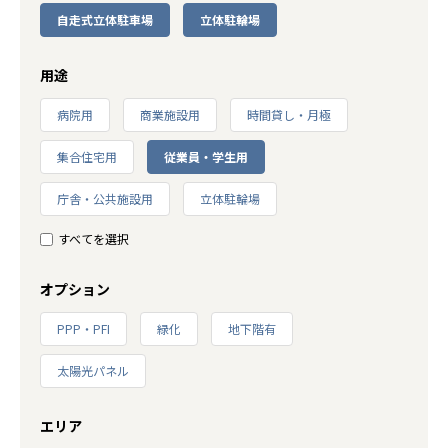
自走式立体駐車場
立体駐輪場
用途
病院用
商業施設用
時間貸し・月極
集合住宅用
従業員・学生用
庁舎・公共施設用
立体駐輪場
すべてを選択
オプション
PPP・PFI
緑化
地下階有
太陽光パネル
エリア