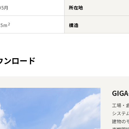
05月
所在地
2
構造
25m
ウンロード
GIGA
工場・
システ
建物の