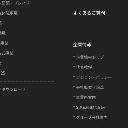
ム建築・プレハブ
よくあるご質問
立体駐車場
築
輪場
FI事業
企業情報
方式事業
企業情報トップ
業
代表挨拶
025
ビジョン・ポリシー
会社概要・沿革
料ダウンロード
事業所案内
SDGsの取り組み
グループ会社案内