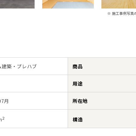
※ 施工事例写真
ム建築・プレハブ
商品
用途
07月
所在地
2
構造
m