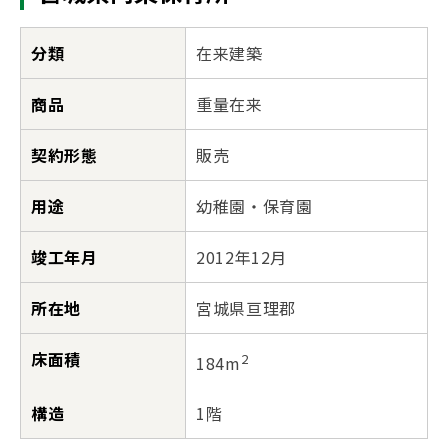
分類
在来建築
商品
重量在来
契約形態
販売
用途
幼稚園・保育園
竣工年月
2012年12月
所在地
宮城県亘理郡
床面積
2
184m
構造
1階