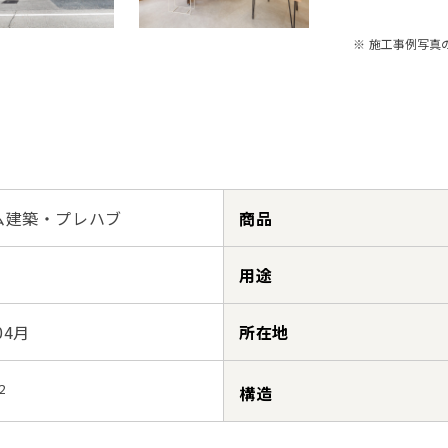
※ 施工事例写真
ム建築・プレハブ
商品
用途
04月
所在地
2
構造