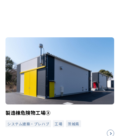
製造棟危険物工場③
システム建築・プレハブ
工場
茨城県