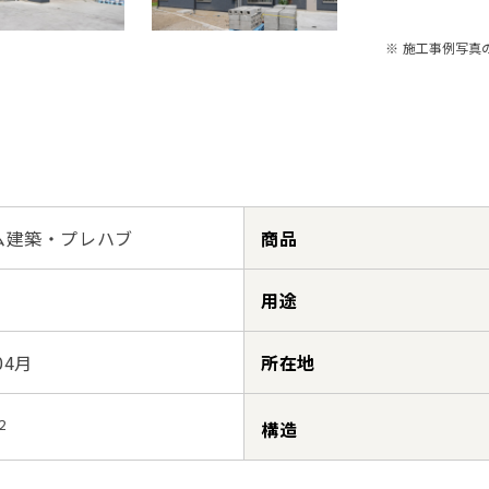
※ 施工事例写真
ム建築・プレハブ
商品
用途
04月
所在地
2
構造