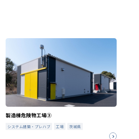
製造棟危険物工場③
システム建築・プレハブ
工場
茨城県