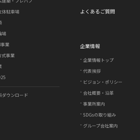
ム建築・プレハブ
よくあるご質問
立体駐車場
築
輪場
FI事業
企業情報
方式事業
企業情報トップ
業
代表挨拶
025
ビジョン・ポリシー
会社概要・沿革
料ダウンロード
事業所案内
SDGsの取り組み
グループ会社案内