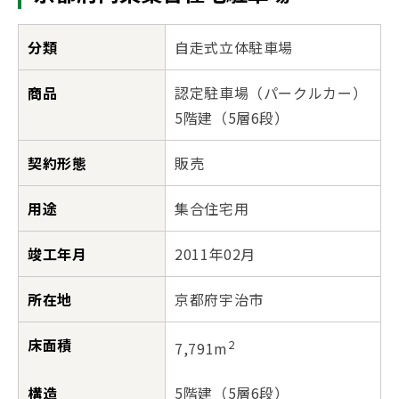
分類
自走式立体駐車場
商品
認定駐車場（パークルカー）
5階建（5層6段）
契約形態
販売
用途
集合住宅用
竣工年月
2011年02月
所在地
京都府宇治市
床面積
2
7,791m
構造
5階建（5層6段）