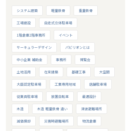
システム建築
軽量鉄骨
重量鉄骨
工場建設
自走式立体駐車場
1階倉庫2階事務所
イベント
サーキュラーデザイン
パビリオンとは
中小企業 補助金
事務所
博覧会
土地活用
在来建築
基礎工事
大空間
大臣認定駐車場
工業専用地域
店舗駐車場
従業員駐車場
放置自転車
最適設計
木造
木造 軽量鉄骨 違い
津波避難場所
減価償却
災害時避難場所
物流倉庫