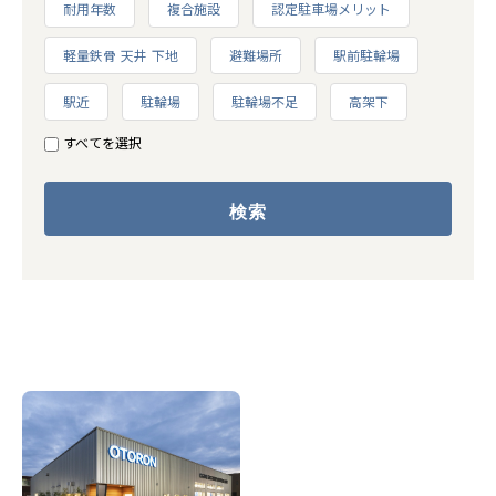
耐用年数
複合施設
認定駐車場メリット
軽量鉄骨 天井 下地
避難場所
駅前駐輪場
駅近
駐輪場
駐輪場不足
高架下
すべてを選択