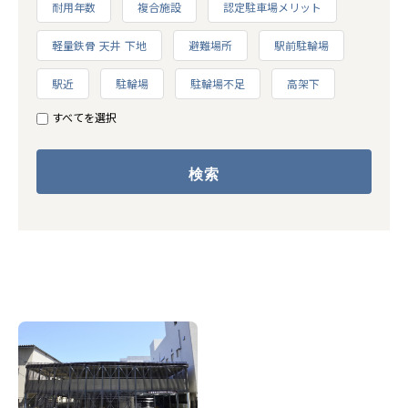
耐用年数
複合施設
認定駐車場メリット
軽量鉄骨 天井 下地
避難場所
駅前駐輪場
駅近
駐輪場
駐輪場不足
高架下
すべてを選択