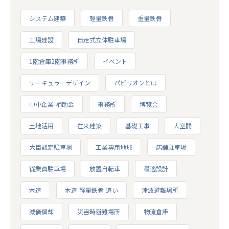
システム建築
軽量鉄骨
重量鉄骨
工場建設
自走式立体駐車場
1階倉庫2階事務所
イベント
サーキュラーデザイン
パビリオンとは
中小企業 補助金
事務所
博覧会
土地活用
在来建築
基礎工事
大空間
大臣認定駐車場
工業専用地域
店舗駐車場
従業員駐車場
放置自転車
最適設計
木造
木造 軽量鉄骨 違い
津波避難場所
減価償却
災害時避難場所
物流倉庫