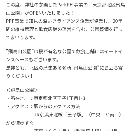
この度、弊社の参画したParkPFI事業の「東京都北区飛鳥
山公園」がOPENいたしました！
PPP事業で知見の深いアライアンス企業が協業し、20年
間の維持管理と飲食店舗の運営を含む、公園整備を行っ
てまいります。
”飛鳥山公園”は桜が有名な公園で飲食店舗にはイートイ
ンスペースもございます。
是非とも、北区の歴史ある名所”飛鳥山公園”にお立ち寄
りください！
＜飛鳥山公園＞
・所在地 ：東京都北区王子1丁目1-3
・アクセス：駅からのアクセス方法
JR京浜東北線「王子駅」（中央口か南口）
から徒歩すぐ
東京さくらトラム（都電荒川線）「飛鳥