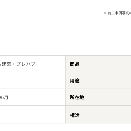
※ 施工事例写真
ム建築・プレハブ
商品
用途
06月
所在地
構造