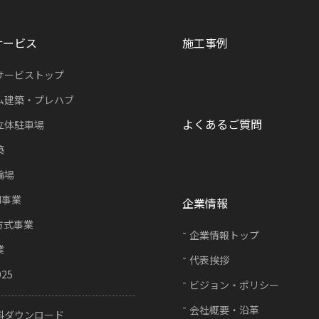
サービス
施工事例
サービストップ
ム建築・プレハブ
よくあるご質問
立体駐車場
築
輪場
FI事業
企業情報
方式事業
企業情報トップ
業
代表挨拶
025
ビジョン・ポリシー
会社概要・沿革
料ダウンロード