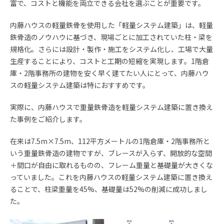
富で、コストと機能を両立できる会社を選ぶことが重要です。
内藤ハウスの軽量鉄骨を使用した「軽量システム建築」は、軽量
鉄骨造のノウハウに基づき、現場ごとに加工されていた柱・梁を
規格化。さらには設計・製作・施工をシステム化し、工場で大量
生産することにより、コストと工期の短縮を実現します。1階倉
庫・2階事務所の建物を安く早く建てたい人にとって、内藤ハウ
スの軽量システム建築は特におすすめです。
実際に、内藤ハウスで重量鉄骨造を軽量システム建築に置き換え
た事例をご紹介します。
在来は
7.5m
×
7.5m
、
112
平方メートルの
1
階倉庫・
2
階事務所と
いう重量鉄骨造の建物ですが、ブレースが入らず、開放的な空間
＋間口が自由に取れるものの、フレーム重量と基礎量が大きくな
っていました。これを内藤ハウスの軽量システム建築に置き換え
ることで、柱梁重量を
45%
、基礎量は
52%
の削減に成功しまし
た。