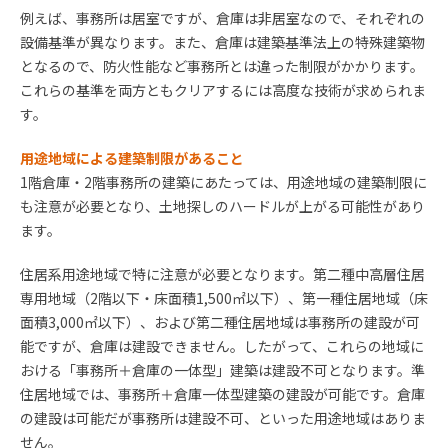
例えば、事務所は居室ですが、倉庫は非居室なので、それぞれの
設備基準が異なります。また、倉庫は建築基準法上の特殊建築物
となるので、防火性能など事務所とは違った制限がかかります。
これらの基準を両方ともクリアするには高度な技術が求められま
す。
用途地域による建築制限があること
1階倉庫・2階事務所の建築にあたっては、用途地域の建築制限に
も注意が必要となり、土地探しのハードルが上がる可能性があり
ます。
住居系用途地域で特に注意が必要となります。第二種中高層住居
専用地域（
2
階以下・床面積
1,500
㎡以下）、第一種住居地域（床
面積
3,000
㎡以下）、および第二種住居地域は事務所の建設が可
能ですが、倉庫は建設できません。したがって、これらの地域に
おける「事務所＋倉庫の一体型」建築は建設不可となります。準
住居地域では、事務所＋倉庫一体型建築の建設が可能です。倉庫
の建設は可能だが事務所は建設不可、といった用途地域はありま
せん。