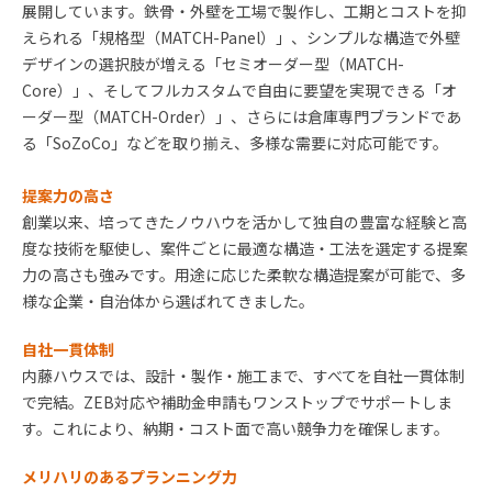
展開しています。鉄骨・外壁を工場で製作し、工期とコストを抑
えられる「規格型（
MATCH-Panel
）」、シンプルな構造で外壁
デザインの選択肢が増える「セミオーダー型（
MATCH-
Core
）」、そしてフルカスタムで自由に要望を実現できる「オ
ーダー型（
MATCH-Order
）」、さらには倉庫専門ブランドであ
る「
SoZoCo
」などを取り揃え、多様な需要に対応可能です。
提案力の高さ
創業以来、培ってきたノウハウを活かして独自の豊富な経験と高
度な技術を駆使し、案件ごとに最適な構造・工法を選定する提案
力の高さも強みです。用途に応じた柔軟な構造提案が可能で、多
様な企業・自治体から選ばれてきました。
自社一貫体制
内藤ハウスでは、設計・製作・施工まで、すべてを自社一貫体制
で完結。
ZEB
対応や補助金申請もワンストップでサポートしま
す。これにより、納期・コスト面で高い競争力を確保します。
メリハリのあるプランニング力