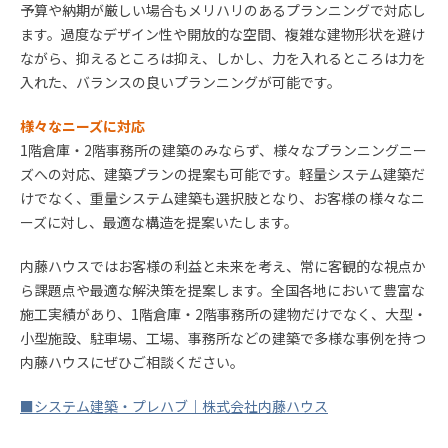
予算や納期が厳しい場合もメリハリのあるプランニングで対応し
ます。過度なデザイン性や開放的な空間、複雑な建物形状を避け
ながら、抑えるところは抑え、しかし、力を入れるところは力を
入れた、バランスの良いプランニングが可能です。
様々なニーズに対応
1
階倉庫・
2
階事務所の建築のみならず、様々なプランニングニー
ズへの対応、建築プランの提案も可能です。軽量システム建築だ
けでなく、重量システム建築も選択肢となり、お客様の様々なニ
ーズに対し、最適な構造を提案いたします。
内藤ハウスではお客様の利益と未来を考え、常に客観的な視点か
ら課題点や最適な解決策を提案します。全国各地において豊富な
施工実績があり、
1
階倉庫・
2
階事務所の建物だけでなく、大型・
小型施設、駐車場、工場、事務所などの建築で多様な事例を持つ
内藤ハウスにぜひご相談ください。
■システム建築・プレハブ｜株式会社内藤ハウス