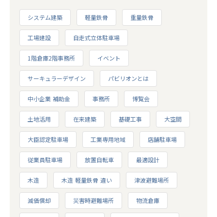
システム建築
軽量鉄骨
重量鉄骨
工場建設
自走式立体駐車場
1階倉庫2階事務所
イベント
サーキュラーデザイン
パビリオンとは
中小企業 補助金
事務所
博覧会
土地活用
在来建築
基礎工事
大空間
大臣認定駐車場
工業専用地域
店舗駐車場
従業員駐車場
放置自転車
最適設計
木造
木造 軽量鉄骨 違い
津波避難場所
減価償却
災害時避難場所
物流倉庫