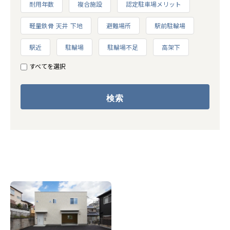
耐用年数
複合施設
認定駐車場メリット
軽量鉄骨 天井 下地
避難場所
駅前駐輪場
駅近
駐輪場
駐輪場不足
高架下
すべてを選択