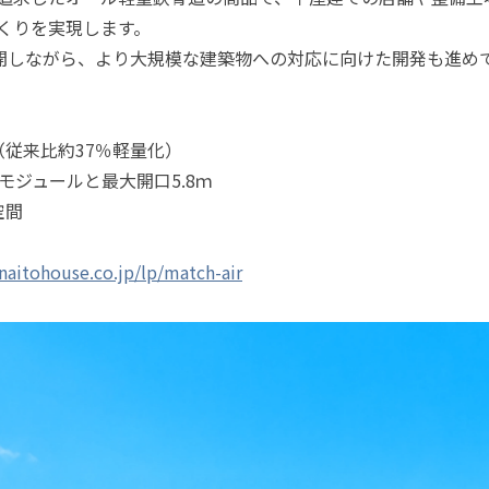
くりを実現します。
展開しながら、より大規模な建築物への対応に向けた開発も進め
化（従来比約37％軽量化）
ｍモジュールと最大開口5.8ｍ
空間
naitohouse.co.jp/lp/match-air