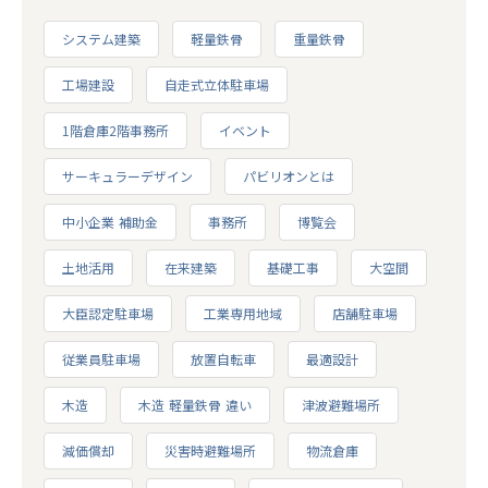
システム建築
軽量鉄骨
重量鉄骨
工場建設
自走式立体駐車場
1階倉庫2階事務所
イベント
サーキュラーデザイン
パビリオンとは
中小企業 補助金
事務所
博覧会
土地活用
在来建築
基礎工事
大空間
大臣認定駐車場
工業専用地域
店舗駐車場
従業員駐車場
放置自転車
最適設計
木造
木造 軽量鉄骨 違い
津波避難場所
減価償却
災害時避難場所
物流倉庫