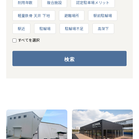
耐用年数
複合施設
認定駐車場メリット
軽量鉄骨 天井 下地
避難場所
駅前駐輪場
駅近
駐輪場
駐輪場不足
高架下
すべてを選択