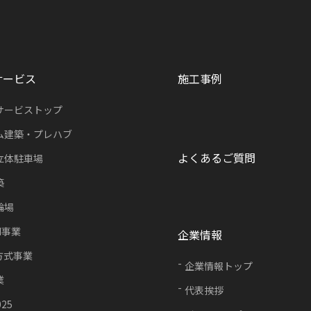
サービス
施工事例
サービストップ
ム建築・プレハブ
よくあるご質問
立体駐車場
築
輪場
FI事業
企業情報
方式事業
企業情報トップ
業
代表挨拶
025