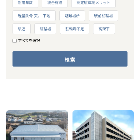
耐用年数
複合施設
認定駐車場メリット
軽量鉄骨 天井 下地
避難場所
駅前駐輪場
駅近
駐輪場
駐輪場不足
高架下
すべてを選択