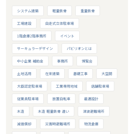
システム建築
軽量鉄骨
重量鉄骨
工場建設
自走式立体駐車場
1階倉庫2階事務所
イベント
サーキュラーデザイン
パビリオンとは
中小企業 補助金
事務所
博覧会
土地活用
在来建築
基礎工事
大空間
大臣認定駐車場
工業専用地域
店舗駐車場
従業員駐車場
放置自転車
最適設計
木造
木造 軽量鉄骨 違い
津波避難場所
減価償却
災害時避難場所
物流倉庫