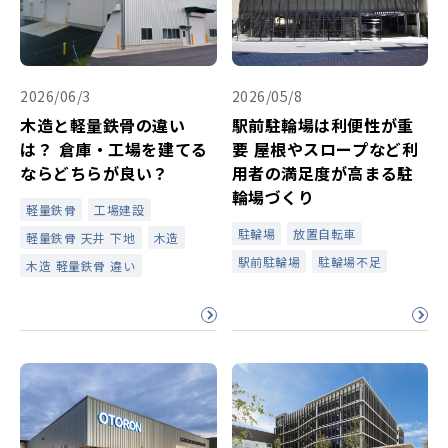
2026/06/3
2026/05/8
木造と軽量鉄骨の違い
駅前駐輪場は利便性が重
は？ 倉庫・工場を建てる
要 屋根やスロープなど利
ならどちらが良い？
用者の満足度が高まる駐
輪場づくり
軽量鉄骨
工場建設
駐輪場
放置自転車
軽量鉄骨 天井 下地
木造
駅前駐輪場
駐輪場不足
木造 軽量鉄骨 違い