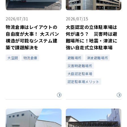
2026/07/31
2026/07/15
物流倉庫はレイアウトの
大臣認定の立体駐車場は
自由度が大事！ 大スパン
何が違う？ 災害時は避
構造が可能なシステム建
難場所に！地震・津波に
築で課題解決を
強い自走式立体駐車場
大空間
物流倉庫
避難場所
津波避難場所
災害時避難場所
大臣認定駐車場
認定駐車場メリット